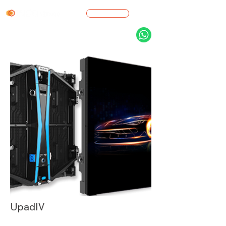
Cotización
UpadIV