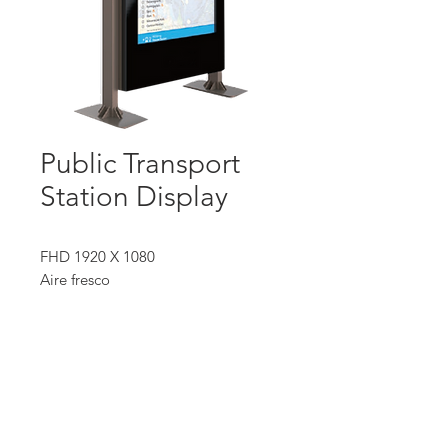
Public Transport
Station Display
FHD 1920 X 1080
Aire fresco
Pantalla grande
Control de temperatura inteligente
Bajo uso de energía
70" 1220 x 2350 x 240
70" 1280 x 2460 x 240
Av. Nuevo León 254, Condesa, CDMX
55-52-56-58-28