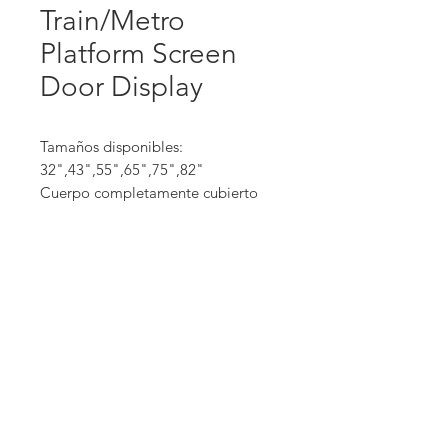
Train/Metro
Platform Screen
Door Display
Tamaños disponibles:
32",43",55",65",75",82"
Cuerpo completamente cubierto
Fácil mantenimiento
Diseño modular
Ideal para estaciones de metro y
Av. Nuevo León 254, Condesa, CDMX
55-52-56-58-28
trenes.