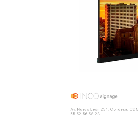
Av. Nuevo León 254, Condesa, CD
55-52-56-58-28